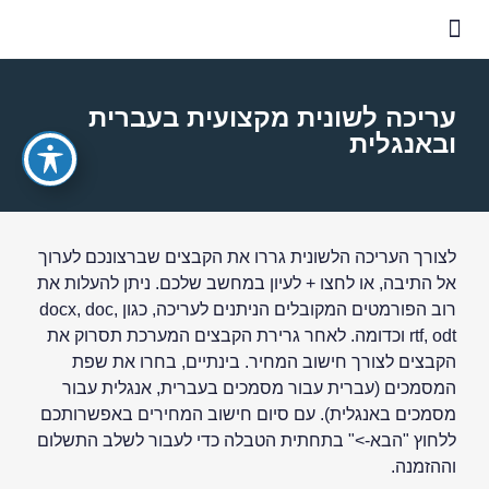
שאלות נפוצות
דוגמאות לעריכה לשונית
עריכה לשונית מקצועית בעברית
ובאנגלית
לצורך העריכה הלשונית גררו את הקבצים שברצונכם לערוך
אל התיבה, או לחצו + לעיון במחשב שלכם. ניתן להעלות את
רוב הפורמטים המקובלים הניתנים לעריכה, כגון docx, doc,
rtf, odt וכדומה. לאחר גרירת הקבצים המערכת תסרוק את
הקבצים לצורך חישוב המחיר. בינתיים, בחרו את שפת
המסמכים (עברית עבור מסמכים בעברית, אנגלית עבור
מסמכים באנגלית). עם סיום חישוב המחירים באפשרותכם
ללחוץ "הבא->" בתחתית הטבלה כדי לעבור לשלב התשלום
וההזמנה.