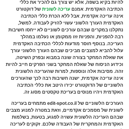
להיות בקיא בשפה, אלא יש צורך גם להכיר את כללי
הכתיבה האקדמית. אמנם
עריכה לשונית
של דוקטורט
אינה עריכה אקדמית, אבל ללא הכרת כללי הכתיבה
האקדמית העורך הלשוני עשוי להזיק לעבודה. למשל,
נתקלנו במקרים שבהם עורכים לשוניים לא ייחסו חשיבות
רבה להפניות, והפניות זזו ממקומן או נעלמו במהלך
העריכה. בנוסף חוסר מודעות לכללי הכתיבה האקדמית
עלול להביא למצבים מביכים שבהם העורך הלשוני עורך
את שאלת המחקר בצורה שונה במבוא ובפרק השיטה,
וכידוע הניסוח של שאלת המחקר בשני הפרקים חייב להיות
זהה. מסיבות אלה ונוספות, למרות שהעריכה הלשונית
אינה עריכה אקדמית, ישנה חשיבות רבה לכך שהעורכים
הלשוניים של הדוקטורט יכירו היטב את כללי הכתיבה
האקדמית ויהיו מנוסים בעריכת טקסטים מסוג זה.
העורכים הלשוניים של edit-spot.co.il מתמחים בעריכה
לשונית של מסמכים אקדמיים, וזאת במטרה למנוע מצבים
שבהם העריכה הלשונית עשויה לפגוע, בטעות, בשלמות
האקדמית והמחקרית של העבודה שלכם.
זקוקים לעריכה